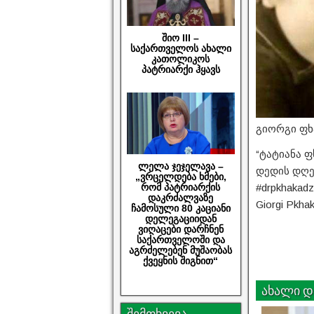
შიო III –
საქართველოს ახალი
კათოლიკოს
პატრიარქი ჰყავს
გიორგი ფხა
“ტატიანა ფ
ლელა ჯეჯელავა –
დედის დღე
„ვრცელდება ხმები,
რომ პატრიარქის
#drpkhakadz
დაკრძალვაზე
Giorgi Pkha
ჩამოსული 80 კაციანი
დელეგაციიდან
ვიღაცები დარჩნენ
საქართველოში და
აგრძელებენ მუშაობას
ქვეყნის შიგნით“
ახალი დ
შემთხვევა