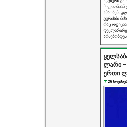
აქტიური გან
მილიონიან 
ამბობენ, დღ
ტურიზმი მი
რაც ოფიცია
დეკლარირებ
არსებობდეს,
ყელსაბა
ლარი –
ერთი ლ
26 ნოემბერ