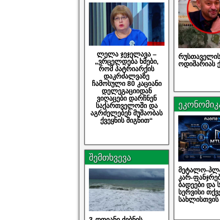
ლელა ჯეჯელავა –
რუსთაველის
„ვრცელდება ხმები,
ოდიშარიას ქ
რომ პატრიარქის
დაკრძალვაზე
ჩამოსული 80 კაციანი
დელეგაციიდან
ვიღაცები დარჩნენ
ეკონომიკ
საქართველოში და
აგრძელებენ მუშაობას
ქვეყნის შიგნით“
შემთხვევა
მეტალო-პლა
კარ-ფანჯრებ
ბადეები და
სერვისი თქვ
სახლისთვის
3-დღიანი ძებნის