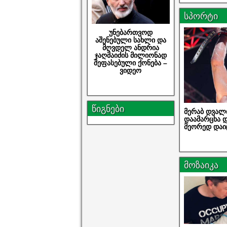
სპორტი
უნებართვოდ
აშენებული სახლი და
მღვდელ ანდრია
ჯაღმაიძის მილიონად
შეფასებული ქონება –
ვიდეო
წიგნები
მერაბ დვალ
დაამარცხა დ
მეორედ დაი
მოზაიკა