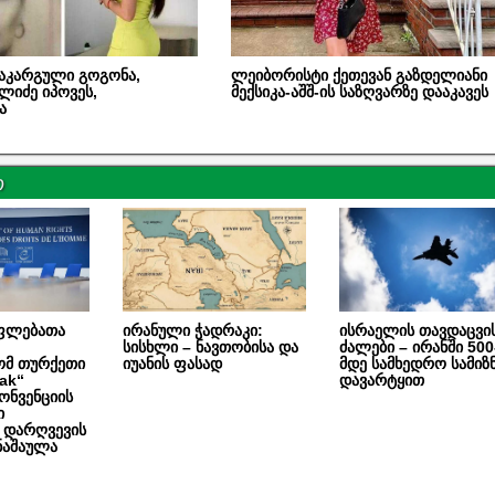
აკარგული გოგონა,
ლეიბორისტი ქეთევან გაზდელიანი
ლიძე იპოვეს,
მექსიკა-აშშ-ის საზღვარზე დააკავეს
ა
ო
უფლებათა
ირანული ჭადრაკი:
ისრაელის თავდაცვი
სისხლი – ნავთობისა და
ძალები – ირანში 500
ომ თურქეთი
იუანის ფასად
მდე სამხედრო სამიზ
sak“
დავარტყით
ონვენციის
ი
ს დარღვევის
ნაშაულა