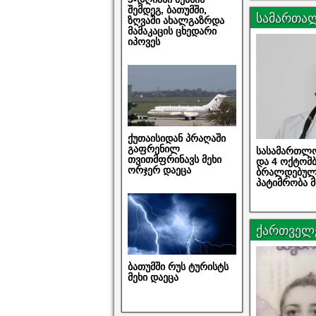
შემდეგ, ბათუმში,
სამართა
ზღვაში ახალგაზრდა
მამაკაცის ცხედარი
იპოვეს
ქუთაისიდან პრაღაში
გაფრენილ
სასამართლო
თვითმფრინავს მეხი
და 4 ოქტომბ
ორჯერ დაეცა
ბრალდებულე
პატიმრობა მ
ქართველე
ბათუმში რუს ტურისტს
მეხი დაეცა