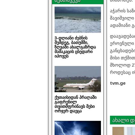
აჭარის სა
შავიშვილი
ადამიანი გ
დაავადება
3-დღიანი ძებნის
შემდეგ, ბათუმში,
ეროვნული 
ზღვაში ახალგაზრდა
განცხადებ
მამაკაცის ცხედარი
იპოვეს
მისი თქმით
მხოლოდ 27
როდესაც ი
tvm.ge
ქუთაისიდან პრაღაში
გაფრენილ
თვითმფრინავს მეხი
ორჯერ დაეცა
ახალი დ