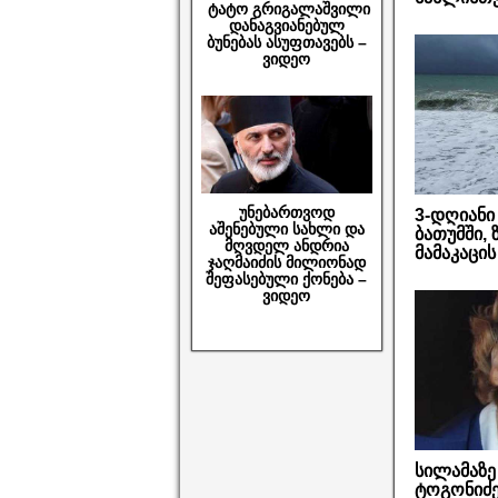
ტატო გრიგალაშვილი
დანაგვიანებულ
ბუნებას ასუფთავებს –
ვიდეო
უნებართვოდ
3-დღიანი 
აშენებული სახლი და
ბათუმში,
მღვდელ ანდრია
მამაკაცი
ჯაღმაიძის მილიონად
შეფასებული ქონება –
ვიდეო
სილამაზე
ტოგონიძე