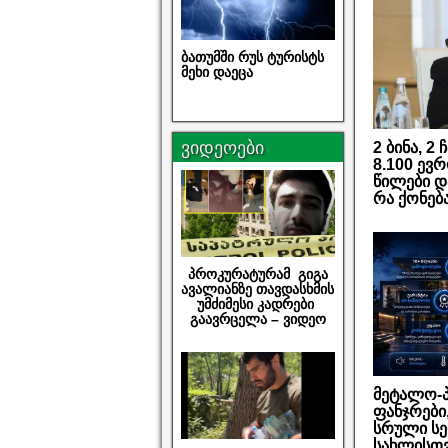
ბათუმში რუს ტურისტს
მეხი დაეცა
ვიდეოები
2 ბინა, 2
8.100 ევ
წილები დ
რა ქონებ
პროკურატურამ გიგა
ავალიანზე თავდასხმის
უმძიმესი კადრები
გაავრცელა – ვიდეო
მეტალო-პ
ფანჯრები,
სრული სე
სახლისთვ