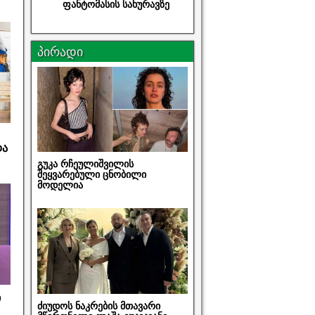
ფანტომასის სახურავზე
პირადი
და
გუკა რჩეულიშვილის
შეყვარებული ცნობილი
მოდელია
ი
ძიუდოს ნაკრების მთავარი