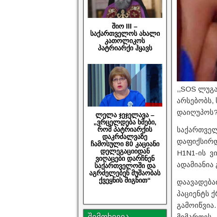
შიო III –
საქართველოს ახალი
კათოლიკოს
პატრიარქი ჰყავს
,,SOS ლუგ
არსებობს,
დაიღუპოს?”
ლელა ჯეჯელავა –
„ვრცელდება ხმები,
რომ პატრიარქის
საქართველ
დაკრძალვაზე
დაფიქსირდ
ჩამოსული 80 კაციანი
დელეგაციიდან
H1N1-ის ვი
ვიღაცები დარჩნენ
ადამიანია
საქართველოში და
აგრძელებენ მუშაობას
ქვეყნის შიგნით“
დაავადება
პაციენტს ქ
გამოიწვია.
შემთხვევა
მიმართეს.