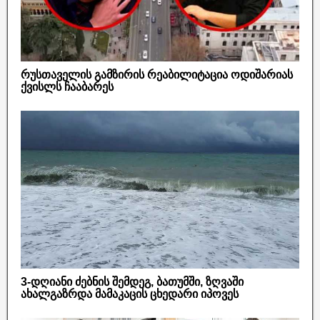
რუსთაველის გამზირის რეაბილიტაცია ოდიშარიას
ქვისლს ჩააბარეს
3-დღიანი ძებნის შემდეგ, ბათუმში, ზღვაში
ახალგაზრდა მამაკაცის ცხედარი იპოვეს