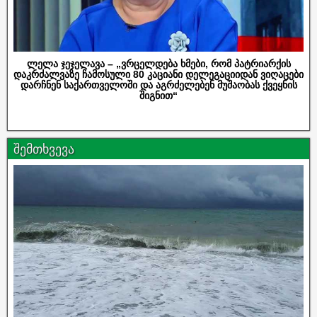
ლელა ჯეჯელავა – „ვრცელდება ხმები, რომ პატრიარქის
დაკრძალვაზე ჩამოსული 80 კაციანი დელეგაციიდან ვიღაცები
დარჩნენ საქართველოში და აგრძელებენ მუშაობას ქვეყნის
შიგნით“
შემთხვევა