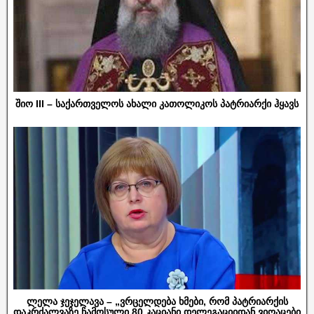
შიო III – საქართველოს ახალი კათოლიკოს პატრიარქი ჰყავს
ლელა ჯეჯელავა – „ვრცელდება ხმები, რომ პატრიარქის
დაკრძალვაზე ჩამოსული 80 კაციანი დელეგაციიდან ვიღაცები