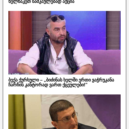
ხელნაკეთ სამკაულებად აქცია
ბექა ქურხული – „ბიძინას ხელში ერთი ვაჭრუკანა
ჩარჩის კანტორად ვართ ქცეულები!”